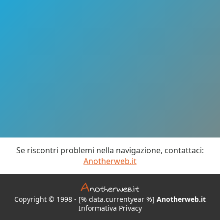
Se riscontri problemi nella navigazione, contattaci:
Anotherweb.it
Copyright © 1998 - [% data.currentyear %]
Anotherweb.it
Informativa Privacy