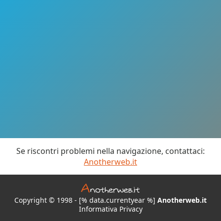
Se riscontri problemi nella navigazione, contattaci:
Anotherweb.it
Copyright © 1998 - [% data.currentyear %]
Anotherweb.it
Informativa Privacy