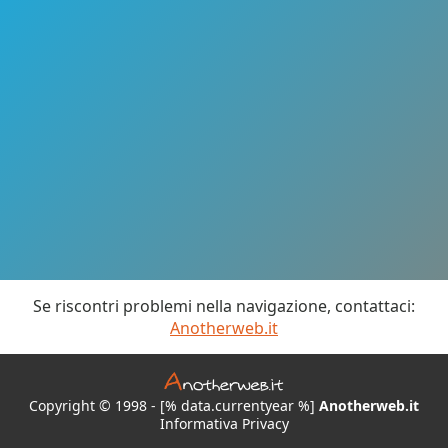
Se riscontri problemi nella navigazione, contattaci:
Anotherweb.it
Copyright © 1998 - [% data.currentyear %]
Anotherweb.it
Informativa Privacy