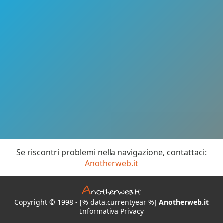
Se riscontri problemi nella navigazione, contattaci:
Anotherweb.it
Copyright © 1998 - [% data.currentyear %]
Anotherweb.it
Informativa Privacy