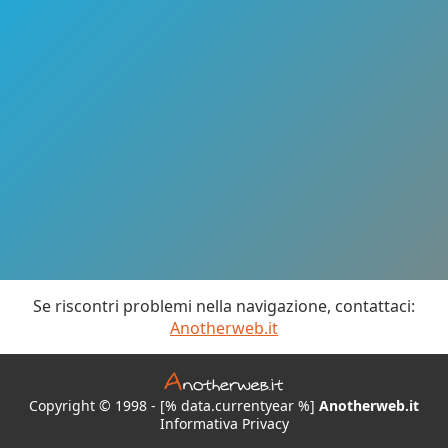
Se riscontri problemi nella navigazione, contattaci:
Anotherweb.it
Copyright © 1998 - [% data.currentyear %]
Anotherweb.it
Informativa Privacy