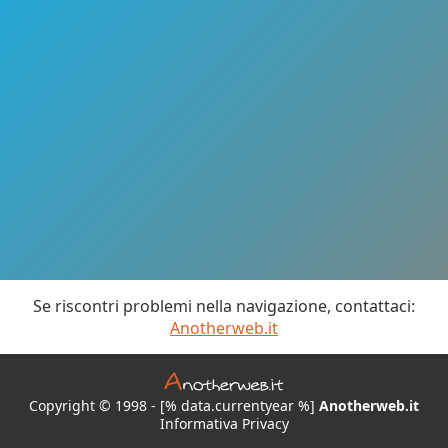
Se riscontri problemi nella navigazione, contattaci:
Anotherweb.it
Copyright © 1998 - [% data.currentyear %]
Anotherweb.it
Informativa Privacy