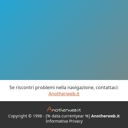
Se riscontri problemi nella navigazione, contattaci:
Anotherweb.it
Copyright © 1998 - [% data.currentyear %]
Anotherweb.it
Informativa Privacy