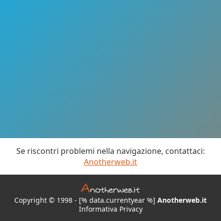
Se riscontri problemi nella navigazione, contattaci:
Anotherweb.it
Copyright © 1998 - [% data.currentyear %]
Anotherweb.it
Informativa Privacy