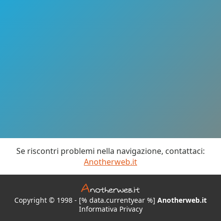
Se riscontri problemi nella navigazione, contattaci:
Anotherweb.it
Copyright © 1998 - [% data.currentyear %]
Anotherweb.it
Informativa Privacy