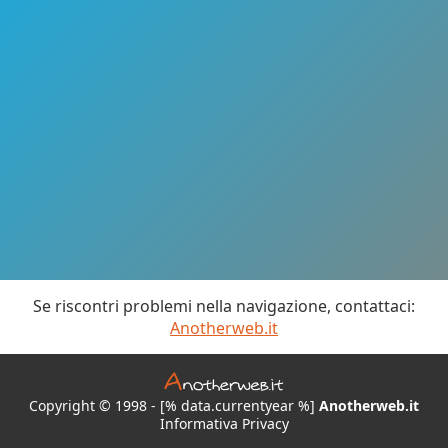
Se riscontri problemi nella navigazione, contattaci:
Anotherweb.it
Copyright © 1998 - [% data.currentyear %]
Anotherweb.it
Informativa Privacy