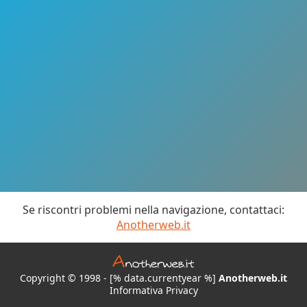
Se riscontri problemi nella navigazione, contattaci:
Anotherweb.it
Copyright © 1998 - [% data.currentyear %]
Anotherweb.it
Informativa Privacy