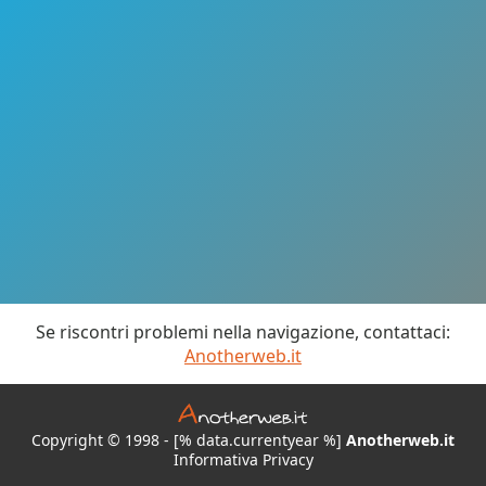
Se riscontri problemi nella navigazione, contattaci:
Anotherweb.it
Copyright © 1998 - [% data.currentyear %]
Anotherweb.it
Informativa Privacy