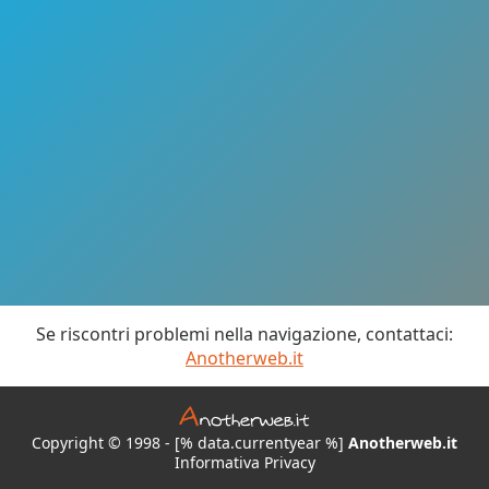
Se riscontri problemi nella navigazione, contattaci:
Anotherweb.it
Copyright © 1998 - [% data.currentyear %]
Anotherweb.it
Informativa Privacy