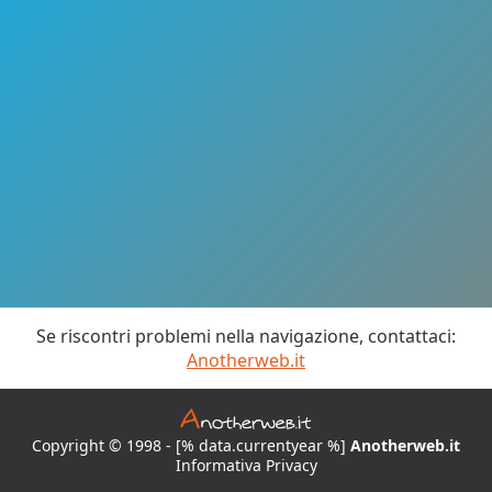
Se riscontri problemi nella navigazione, contattaci:
Anotherweb.it
Copyright © 1998 - [% data.currentyear %]
Anotherweb.it
Informativa Privacy