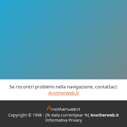
Se riscontri problemi nella navigazione, contattaci:
Anotherweb.it
Copyright © 1998 - [% data.currentyear %]
Anotherweb.it
Informativa Privacy