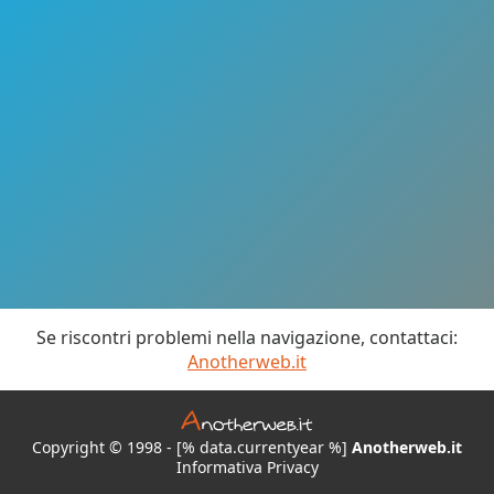
Se riscontri problemi nella navigazione, contattaci:
Anotherweb.it
Copyright © 1998 - [% data.currentyear %]
Anotherweb.it
Informativa Privacy