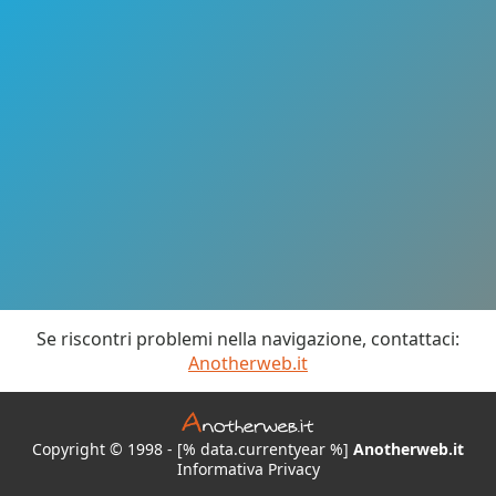
Se riscontri problemi nella navigazione, contattaci:
Anotherweb.it
Copyright © 1998 - [% data.currentyear %]
Anotherweb.it
Informativa Privacy