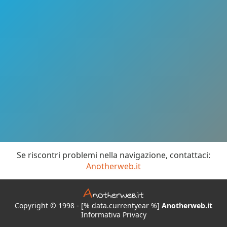
Se riscontri problemi nella navigazione, contattaci:
Anotherweb.it
Copyright © 1998 - [% data.currentyear %]
Anotherweb.it
Informativa Privacy