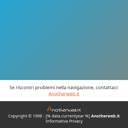
Se riscontri problemi nella navigazione, contattaci:
Anotherweb.it
Copyright © 1998 - [% data.currentyear %]
Anotherweb.it
Informativa Privacy