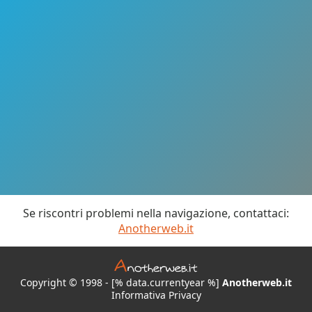
Se riscontri problemi nella navigazione, contattaci:
Anotherweb.it
Copyright © 1998 - [% data.currentyear %]
Anotherweb.it
Informativa Privacy