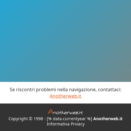
Se riscontri problemi nella navigazione, contattaci:
Anotherweb.it
Copyright © 1998 - [% data.currentyear %]
Anotherweb.it
Informativa Privacy