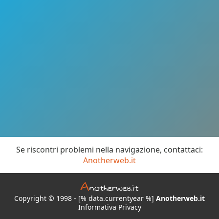
Se riscontri problemi nella navigazione, contattaci:
Anotherweb.it
Copyright © 1998 - [% data.currentyear %]
Anotherweb.it
Informativa Privacy