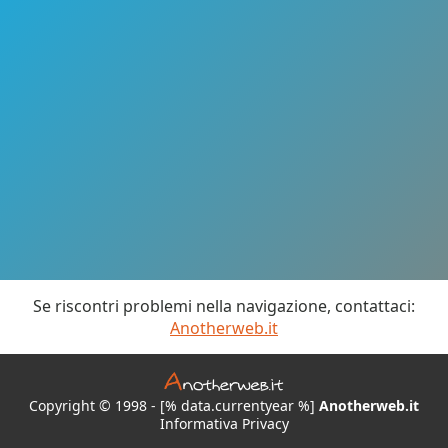
Se riscontri problemi nella navigazione, contattaci:
Anotherweb.it
Copyright © 1998 - [% data.currentyear %]
Anotherweb.it
Informativa Privacy