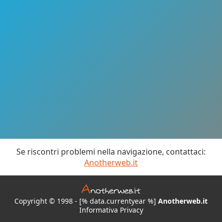
Se riscontri problemi nella navigazione, contattaci:
Anotherweb.it
Copyright © 1998 - [% data.currentyear %]
Anotherweb.it
Informativa Privacy