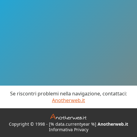
Se riscontri problemi nella navigazione, contattaci:
Anotherweb.it
Copyright © 1998 - [% data.currentyear %]
Anotherweb.it
Informativa Privacy