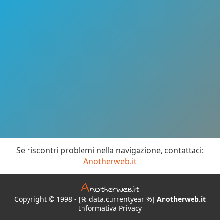
Se riscontri problemi nella navigazione, contattaci:
Anotherweb.it
Copyright © 1998 - [% data.currentyear %]
Anotherweb.it
Informativa Privacy