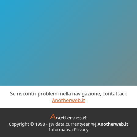
Se riscontri problemi nella navigazione, contattaci:
Anotherweb.it
Copyright © 1998 - [% data.currentyear %]
Anotherweb.it
Informativa Privacy