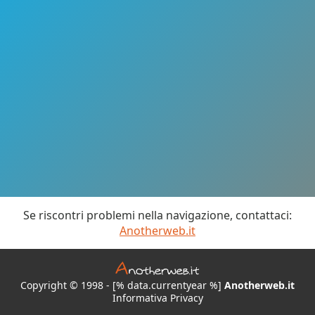
Se riscontri problemi nella navigazione, contattaci:
Anotherweb.it
Copyright © 1998 - [% data.currentyear %]
Anotherweb.it
Informativa Privacy