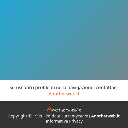
Se riscontri problemi nella navigazione, contattaci:
Anotherweb.it
Copyright © 1998 - [% data.currentyear %]
Anotherweb.it
Informativa Privacy