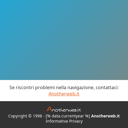
Se riscontri problemi nella navigazione, contattaci:
Anotherweb.it
Copyright © 1998 - [% data.currentyear %]
Anotherweb.it
Informativa Privacy