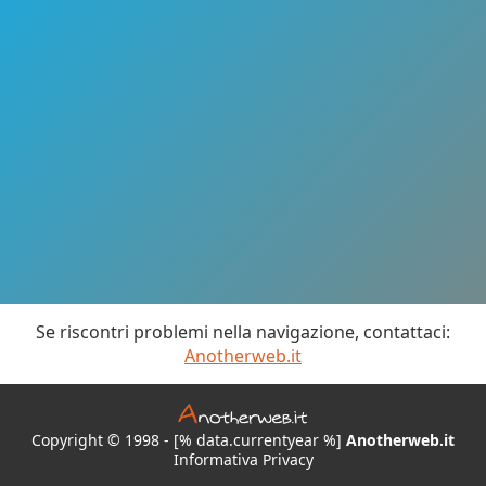
Se riscontri problemi nella navigazione, contattaci:
Anotherweb.it
Copyright © 1998 - [% data.currentyear %]
Anotherweb.it
Informativa Privacy