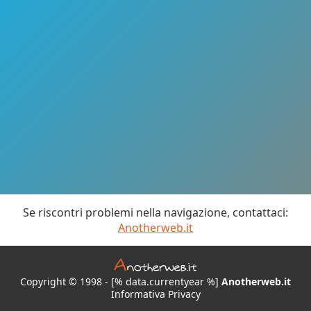
Se riscontri problemi nella navigazione, contattaci:
Anotherweb.it
Copyright © 1998 - [% data.currentyear %]
Anotherweb.it
Informativa Privacy