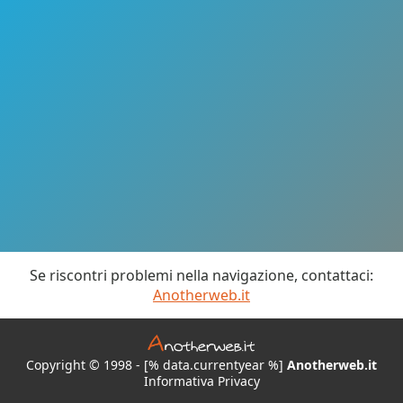
Se riscontri problemi nella navigazione, contattaci:
Anotherweb.it
Copyright © 1998 - [% data.currentyear %]
Anotherweb.it
Informativa Privacy