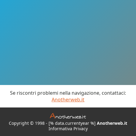
Se riscontri problemi nella navigazione, contattaci:
Anotherweb.it
Copyright © 1998 - [% data.currentyear %]
Anotherweb.it
Informativa Privacy