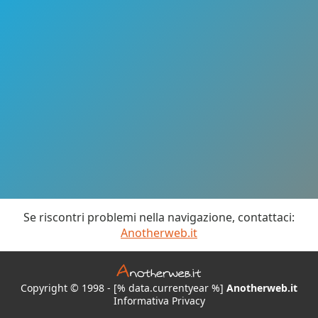
Se riscontri problemi nella navigazione, contattaci:
Anotherweb.it
Copyright © 1998 - [% data.currentyear %]
Anotherweb.it
Informativa Privacy