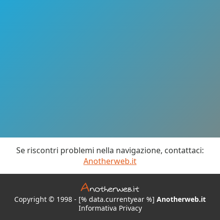
Se riscontri problemi nella navigazione, contattaci:
Anotherweb.it
Copyright © 1998 - [% data.currentyear %]
Anotherweb.it
Informativa Privacy