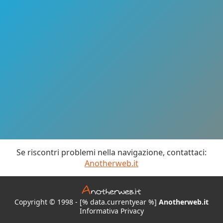
Se riscontri problemi nella navigazione, contattaci:
Anotherweb.it
Copyright © 1998 - [% data.currentyear %]
Anotherweb.it
Informativa Privacy