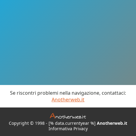
Se riscontri problemi nella navigazione, contattaci:
Anotherweb.it
Copyright © 1998 - [% data.currentyear %]
Anotherweb.it
Informativa Privacy