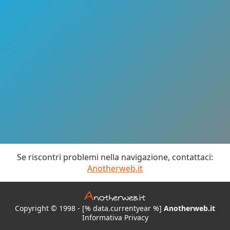
Se riscontri problemi nella navigazione, contattaci:
Anotherweb.it
Copyright © 1998 - [% data.currentyear %]
Anotherweb.it
Informativa Privacy