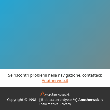
Se riscontri problemi nella navigazione, contattaci:
Anotherweb.it
Copyright © 1998 - [% data.currentyear %]
Anotherweb.it
Informativa Privacy