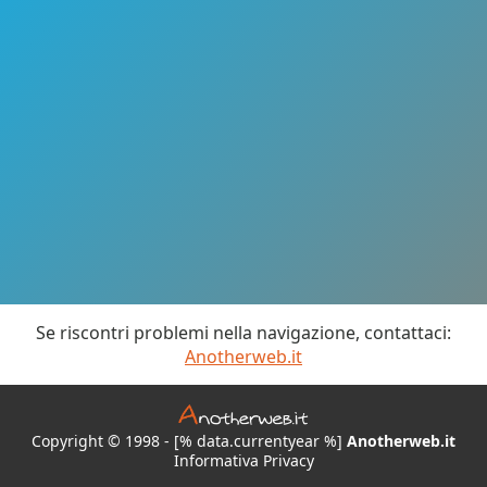
Se riscontri problemi nella navigazione, contattaci:
Anotherweb.it
Copyright © 1998 - [% data.currentyear %]
Anotherweb.it
Informativa Privacy