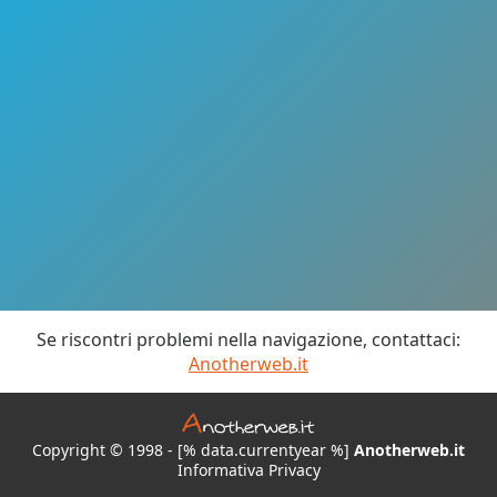
Se riscontri problemi nella navigazione, contattaci:
Anotherweb.it
Copyright © 1998 - [% data.currentyear %]
Anotherweb.it
Informativa Privacy