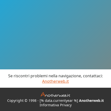
Se riscontri problemi nella navigazione, contattaci:
Anotherweb.it
Copyright © 1998 - [% data.currentyear %]
Anotherweb.it
Informativa Privacy