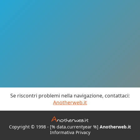
Se riscontri problemi nella navigazione, contattaci:
Anotherweb.it
Copyright © 1998 - [% data.currentyear %]
Anotherweb.it
Informativa Privacy