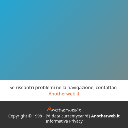
Se riscontri problemi nella navigazione, contattaci:
Anotherweb.it
Copyright © 1998 - [% data.currentyear %]
Anotherweb.it
Informativa Privacy