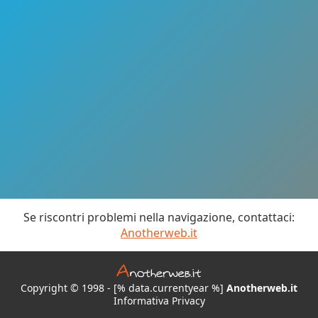
Se riscontri problemi nella navigazione, contattaci:
Anotherweb.it
Copyright © 1998 - [% data.currentyear %]
Anotherweb.it
Informativa Privacy