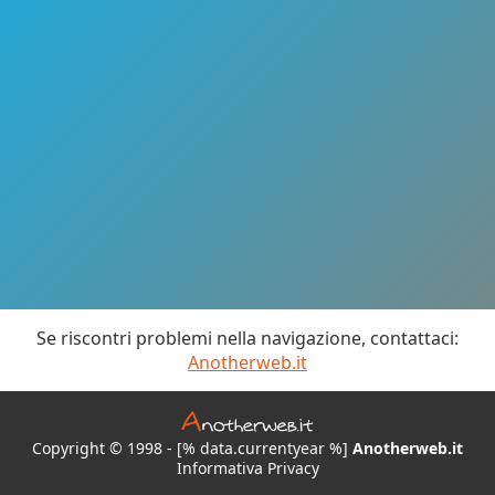
Se riscontri problemi nella navigazione, contattaci:
Anotherweb.it
Copyright © 1998 - [% data.currentyear %]
Anotherweb.it
Informativa Privacy