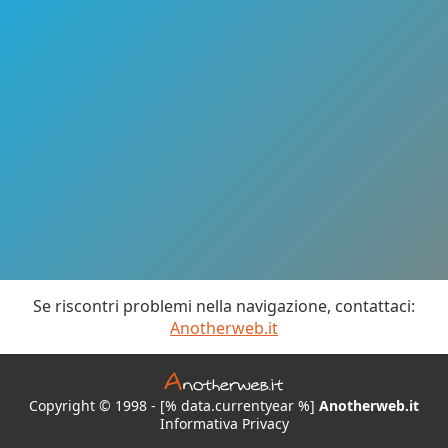
Se riscontri problemi nella navigazione, contattaci:
Anotherweb.it
Copyright © 1998 - [% data.currentyear %]
Anotherweb.it
Informativa Privacy