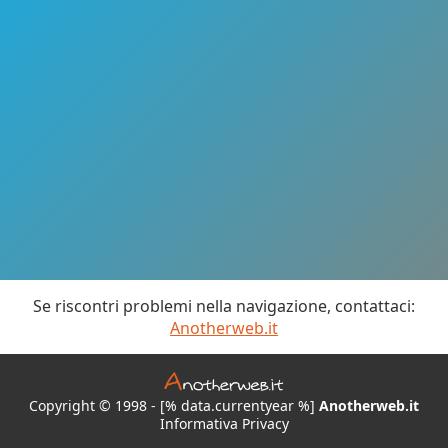
Se riscontri problemi nella navigazione, contattaci:
Anotherweb.it
Copyright © 1998 - [% data.currentyear %]
Anotherweb.it
Informativa Privacy