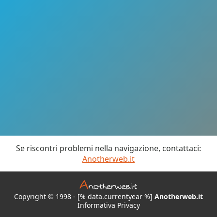
Se riscontri problemi nella navigazione, contattaci:
Anotherweb.it
Copyright © 1998 - [% data.currentyear %]
Anotherweb.it
Informativa Privacy